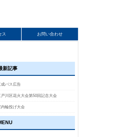
セス
お問い合わせ
最新記事
京成バス広告
江戸川区花火大会第50回記念大会
室内輪投げ大会
MENU