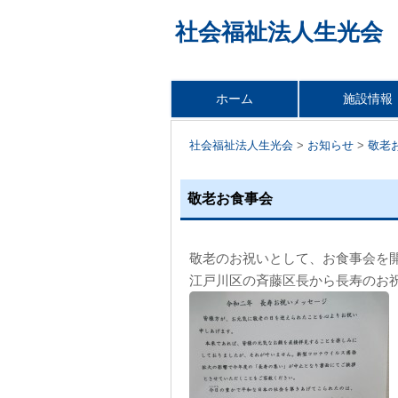
社会福祉法人生光会
コ
ホーム
施設情報
メインメニュー
ン
テ
社会福祉法人生光会
>
お知らせ
>
敬老
ン
ツ
敬老お食事会
へ
移
動
敬老のお祝いとして、お食事会を
江戸川区の斉藤区長から長寿のお