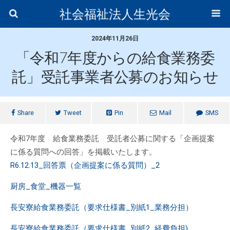
社会福祉法人生光会
2024年11月26日
「令和7年度からの給食業務委
託」受託事業者公募のお知らせ
Share
Tweet
Pin
Mail
SMS
令和7年度 給食業務委託 受託者公募に関する「企画提案
に係る質問への回答」を掲載いたします。
R6.12.13_回答票（企画提案に係る質問）_2
厨房_食堂_機器一覧
長安寮給食業務委託（要求仕様書_別紙1_業務分担）
長安寮給食業務委託（要求仕様書_別紙2_経費負担)