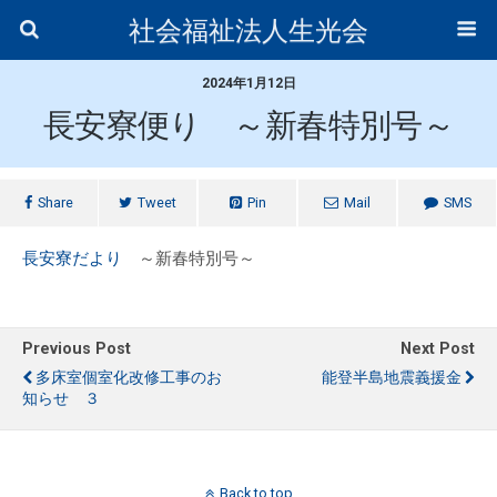
社会福祉法人生光会
2024年1月12日
長安寮便り ～新春特別号～
Share
Tweet
Pin
Mail
SMS
長安寮だより
～新春特別号～
Previous Post
Next Post
多床室個室化改修工事のお
能登半島地震義援金
知らせ ３
Back to top